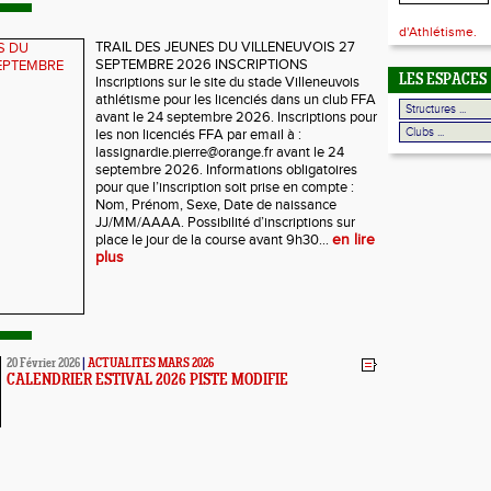
d'Athlétisme.
TRAIL DES JEUNES DU VILLENEUVOIS 27
SEPTEMBRE 2026 INSCRIPTIONS
LES ESPACES
Inscriptions sur le site du stade Villeneuvois
athlétisme pour les licenciés dans un club FFA
avant le 24 septembre 2026. Inscriptions pour
les non licenciés FFA par email à :
lassignardie.pierre@orange.fr avant le 24
septembre 2026. Informations obligatoires
pour que l’inscription soit prise en compte :
Nom, Prénom, Sexe, Date de naissance
JJ/MM/AAAA. Possibilité d’inscriptions sur
place le jour de la course avant 9h30...
en lire
plus
20 Février 2026
|
ACTUALITES MARS 2026
CALENDRIER ESTIVAL 2026 PISTE MODIFIE