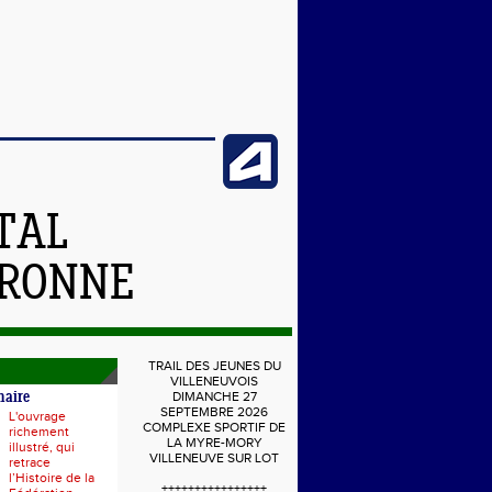
TAL
ARONNE
TRAIL DES JEUNES DU
VILLENEUVOIS
DIMANCHE 27
naire
SEPTEMBRE 2026
L'ouvrage
COMPLEXE SPORTIF DE
richement
LA MYRE-MORY
illustré, qui
VILLENEUVE SUR LOT
retrace
l’Histoire de la
++++++++++++++++